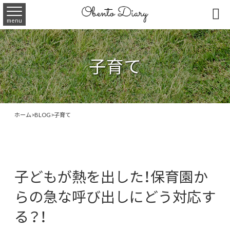

menu
子育て
ホーム
>
BLOG
>
子育て
子どもが熱を出した！保育園か
らの急な呼び出しにどう対応す
る？！