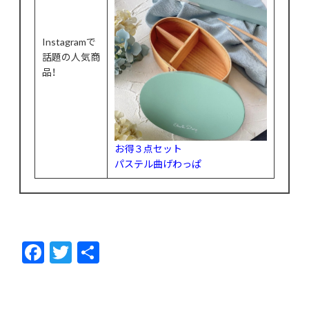
Instagramで
話題の人気商
品！
お得３点セット
パステル曲げわっぱ
F
T
共
ac
w
有
e
itt