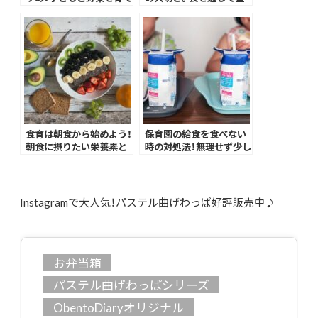
るメリットとは？
かな感性を育もう
食育は朝食から始めよう！
保育園の給食を食べない
朝食に摂りたい栄養素と
時の対処法！無理せず少し
時短で作るコツ
ずつ挑戦しよう
Instagramで大人気！パステル曲げわっぱ好評販売中♪
お弁当箱
パステル曲げわっぱシリーズ
ObentoDiaryオリジナル