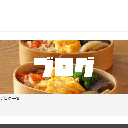
b
er
o
o
k
ブログ一覧