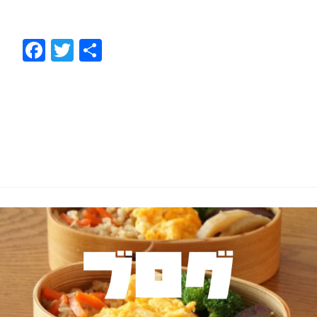
F
T
共
ac
w
有
e
itt
b
er
o
o
k