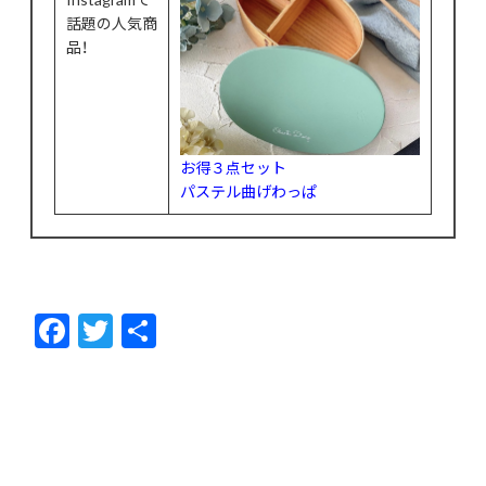
話題の人気商
品！
お得３点セット
パステル曲げわっぱ
F
T
共
ac
w
有
e
itt
b
er
o