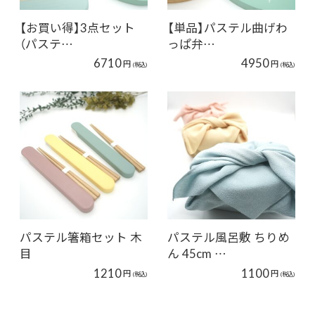
【お買い得】3点セット
【単品】パステル曲げわ
（パステ…
っぱ弁…
6710
4950
円
円
(税込)
(税込)
パステル箸箱セット 木
パステル風呂敷 ちりめ
目
ん 45cm …
1210
1100
円
円
(税込)
(税込)