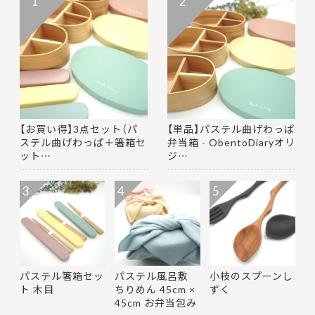
1
2
【お買い得】3点セット（パ
【単品】パステル曲げわっぱ
ステル曲げわっぱ＋箸箱セ
弁当箱 - ObentoDiaryオリ
ット…
ジ…
3
4
5
パステル箸箱セッ
パステル風呂敷
小枝のスプーンし
ト 木目
ちりめん 45cm ×
ずく
45cm お弁当包み