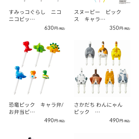
すみっコぐらし ニコ
スヌーピー ピック
ニコピッ…
ス キャラ…
630
350
円
円
(税込)
(税込)
恐竜ピック キャラ弁/
さかだち わんにゃん
お弁当ピ…
ピック …
490
490
円
円
(税込)
(税込)