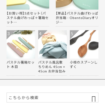
【お買い得】3点セット（パ
【単品】パステル曲げわっぱ
ステル曲げわっぱ＋箸箱セ
弁当箱 - ObentoDiaryオリ
ット…
ジ…
3
4
5
パステル箸箱セッ
パステル風呂敷
小枝のスプーンし
ト 木目
ちりめん 45cm ×
ずく
45cm お弁当包み
マルチ…