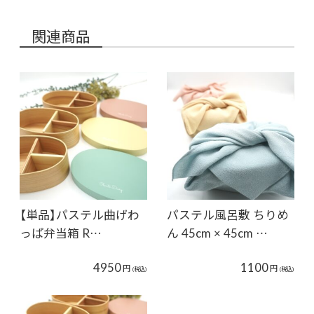
関連商品
【単品】パステル曲げわ
パステル風呂敷 ちりめ
っぱ弁当箱 R…
ん 45cm × 45cm …
4950
1100
円
円
(税込)
(税込)