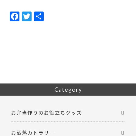
F
T
共
ac
w
有
e
itt
b
er
o
o
k
Category
お弁当作りのお役立ちグッズ
お洒落カトラリー