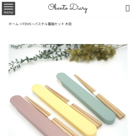

menu
ホーム
>
ITEMS
>
パステル箸箱セット 木目