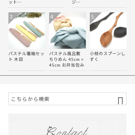
ット…
ジ…
3
4
5
パステル箸箱セッ
パステル風呂敷
小枝のスプーンし
ト 木目
ちりめん 45cm ×
ずく
45cm お弁当包み
マルチ…