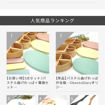
人気商品ランキング
1
2
【お買い得】3点セット（パ
【単品】パステル曲げわっぱ
ステル曲げわっぱ＋箸箱セ
弁当箱 - ObentoDiaryオリ
ット…
ジ…
3
4
5