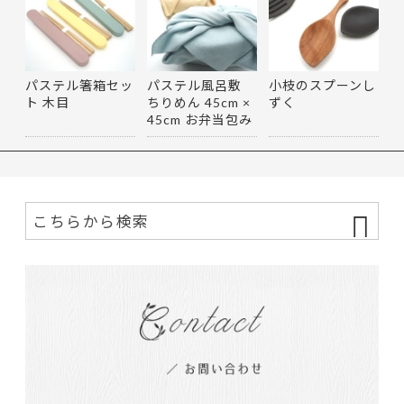
パステル箸箱セッ
パステル風呂敷
小枝のスプーンし
ト 木目
ちりめん 45cm ×
ずく
45cm お弁当包み
マルチ…