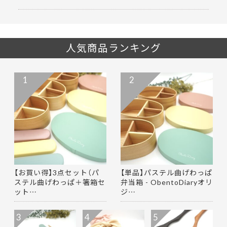
人気商品ランキング
1
2
【お買い得】3点セット（パ
【単品】パステル曲げわっぱ
ステル曲げわっぱ＋箸箱セ
弁当箱 - ObentoDiaryオリ
ット…
ジ…
3
4
5