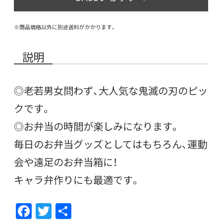
※商品価格以外に別途送料がかかります。
説明
◎老若男女問わず、大人気な鬼滅の刃のピッ
クです。
◎お弁当の時間が楽しみになります。
毎日のお弁当グッズとしてはもちろん、運動
会や遠足のお弁当箱に！
キャラ弁作りにも最適です。
F
T
共