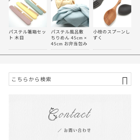
パステル箸箱セッ
パステル風呂敷
小枝のスプーンし
ト 木目
ちりめん 45cm ×
ずく
45cm お弁当包み
マルチ…