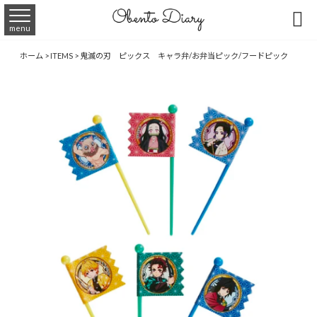

menu
ホーム
>
ITEMS
>
鬼滅の刃 ピックス キャラ弁/お弁当ピック/フードピック