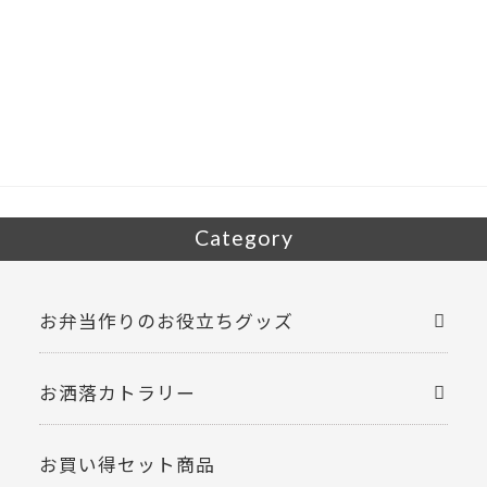
ac
w
有
e
itt
b
er
o
o
k
Category
お弁当作りのお役立ちグッズ
お洒落カトラリー
お買い得セット商品