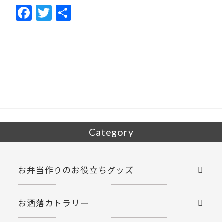
F
T
共
ac
w
有
e
itt
b
er
o
o
k
Category
お弁当作りのお役立ちグッズ
お洒落カトラリー