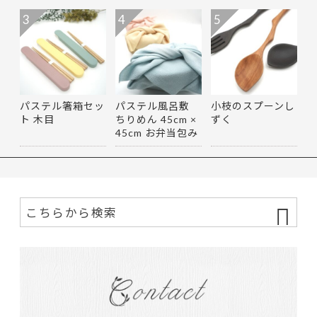
3
4
5
パステル箸箱セッ
パステル風呂敷
小枝のスプーンし
ト 木目
ちりめん 45cm ×
ずく
45cm お弁当包み
マルチ…