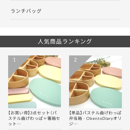
ランチバッグ
人気商品ランキング
1
2
【お買い得】3点セット（パ
【単品】パステル曲げわっぱ
ステル曲げわっぱ＋箸箱セ
弁当箱 - ObentoDiaryオリ
ット…
ジ…