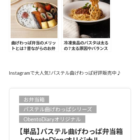
曲げわっぱ弁当のメリッ
冷凍食品のパスタは太る
トとは？昔ながらのお弁
の？太る原因やバランス
当箱が持つ魅力を解説
の良い献立のヒントも
Instagramで大人気！パステル曲げわっぱ好評販売中♪
お弁当箱
パステル曲げわっぱシリーズ
ObentoDiaryオリジナル
【単品】パステル曲げわっぱ弁当箱
– ObentoDiaryオリジナル