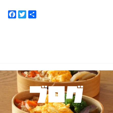
F
T
共
ac
w
有
e
itt
b
er
o
o
k