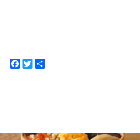
F
T
共
ac
w
有
e
itt
b
er
o
o
k