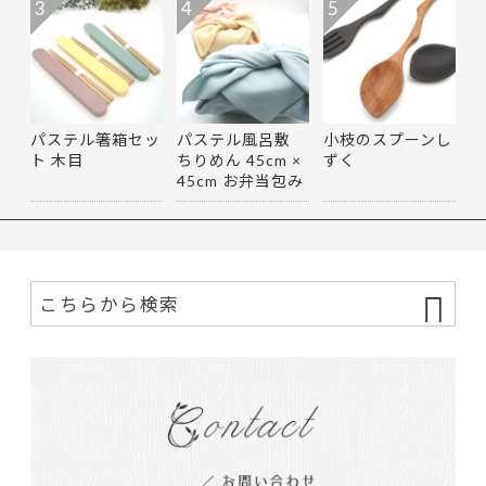
3
4
5
パステル箸箱セッ
パステル風呂敷
小枝のスプーンし
ト 木目
ちりめん 45cm ×
ずく
45cm お弁当包み
マルチ…