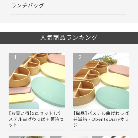
ランチバッグ
人気商品ランキング
1
2
【お買い得】3点セット（パ
【単品】パステル曲げわっぱ
ステル曲げわっぱ＋箸箱セ
弁当箱 - ObentoDiaryオリ
ット…
ジ…