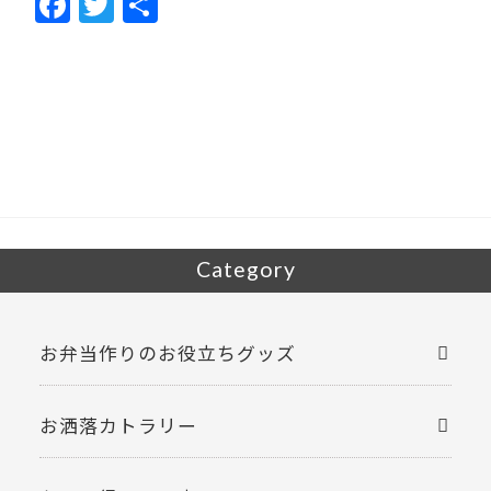
F
T
共
ac
w
有
e
itt
b
er
o
o
k
Category
お弁当作りのお役立ちグッズ
お洒落カトラリー