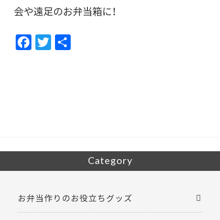
会や遠足のお弁当箱に！
F
T
共
ac
w
有
e
itt
b
er
o
o
k
Category
お弁当作りのお役立ちグッズ