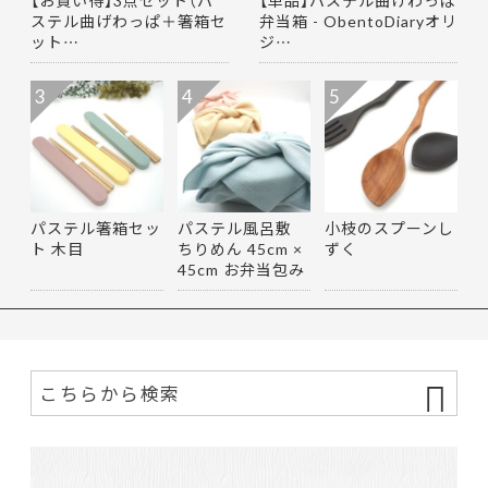
【お買い得】3点セット（パ
【単品】パステル曲げわっぱ
ステル曲げわっぱ＋箸箱セ
弁当箱 - ObentoDiaryオリ
ット…
ジ…
3
4
5
パステル箸箱セッ
パステル風呂敷
小枝のスプーンし
ト 木目
ちりめん 45cm ×
ずく
45cm お弁当包み
マルチ…