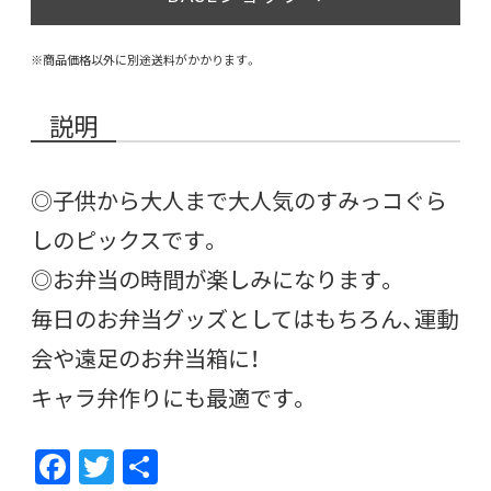
※商品価格以外に別途送料がかかります。
説明
◎子供から大人まで大人気のすみっコぐら
しのピックスです。
◎お弁当の時間が楽しみになります。
毎日のお弁当グッズとしてはもちろん、運動
会や遠足のお弁当箱に！
キャラ弁作りにも最適です。
F
T
共