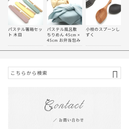
パステル箸箱セッ
パステル風呂敷
小枝のスプーンし
ト 木目
ちりめん 45cm ×
ずく
45cm お弁当包み
マルチ…