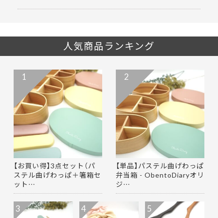
人気商品ランキング
1
2
【お買い得】3点セット（パ
【単品】パステル曲げわっぱ
ステル曲げわっぱ＋箸箱セ
弁当箱 - ObentoDiaryオリ
ット…
ジ…
3
4
5