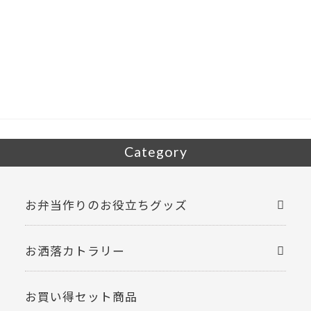
ac
w
有
e
itt
b
er
o
o
k
Category
お弁当作りのお役立ちグッズ
お洒落カトラリー
お買い得セット商品