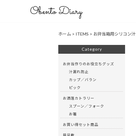
ホーム
>
ITEMS
>
お弁当箱用シリコン汁
Category
お弁当作りのお役立ちグッズ
汁漏れ防止
カップ／バラン
ピック
お洒落カトラリー
スプーン／フォーク
お箸
お買い得セット商品
風呂敷