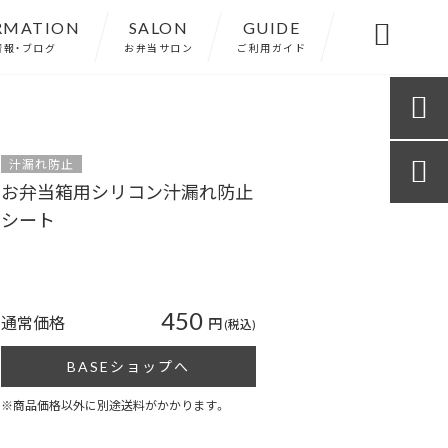
RMATION
SALON
GUIDE

情報・ブログ
お弁当サロン
ご利用ガイド

汁漏れ防止

お弁当箱用シリコン汁漏れ防止
シート
450
通常価格
円
(税込)
BASEショップへ
※商品価格以外に別途送料がかかります。