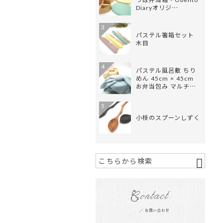
Diaryオリジ…
3
パステル箸箱セット
木目
4
パステル風呂敷 ちり
めん 45cm × 45cm
お弁当包み マルチ…
5
小枝のスプーンしずく