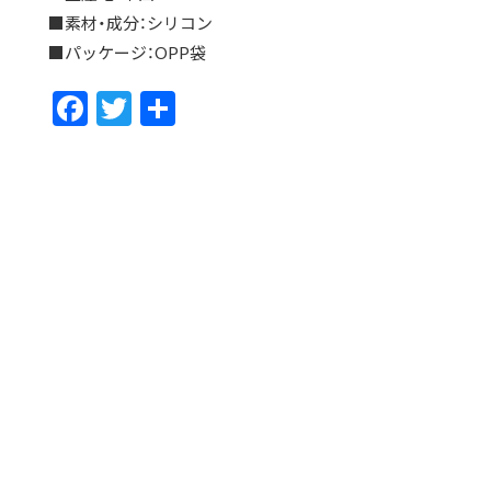
■素材・成分：シリコン
■パッケージ：OPP袋
F
T
共
ac
w
有
e
itt
b
er
o
o
k